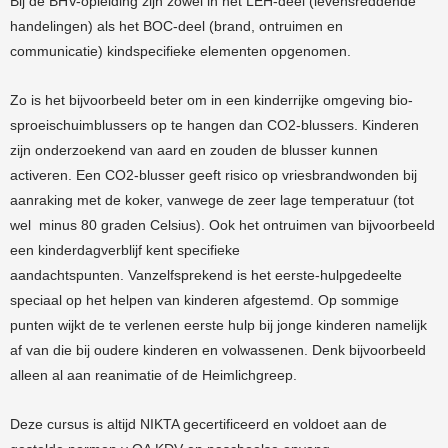
Bij de BHV-opleiding zijn zowel in het LEH-deel (levensreddende
handelingen) als het BOC-deel (brand, ontruimen en
communicatie) kindspecifieke elementen opgenomen.
Zo is het bijvoorbeeld beter om in een kinderrijke omgeving bio-
sproeischuimblussers op te hangen dan CO2-blussers. Kinderen
zijn onderzoekend van aard en zouden de blusser kunnen
activeren. Een CO2-blusser geeft risico op vriesbrandwonden bij
aanraking met de koker, vanwege de zeer lage temperatuur (tot
wel minus 80 graden Celsius). Ook het ontruimen van bijvoorbeeld
een kinderdagverblijf kent specifieke
aandachtspunten. Vanzelfsprekend is het eerste-hulpgedeelte
speciaal op het helpen van kinderen afgestemd. Op sommige
punten wijkt de te verlenen eerste hulp bij jonge kinderen namelijk
af van die bij oudere kinderen en volwassenen. Denk bijvoorbeeld
alleen al aan reanimatie of de Heimlichgreep.
Deze cursus is altijd NIKTA gecertificeerd en voldoet aan de