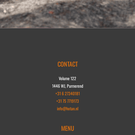
CONTACT
Volume 122
1446 WJ, Purmerend
+31 6 27340181
+31 75 7719173
info@hotan.nl
MENU