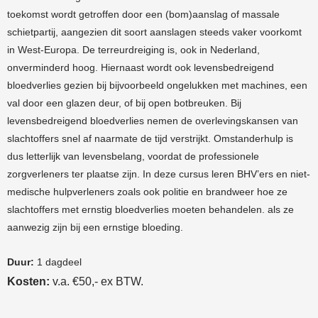
toekomst wordt getroffen door een (bom)aanslag of massale
schietpartij, aangezien dit soort aanslagen steeds vaker voorkomt
in West-Europa. De terreurdreiging is, ook in Nederland,
onverminderd hoog. Hiernaast wordt ook levensbedreigend
bloedverlies gezien bij bijvoorbeeld ongelukken met machines, een
val door een glazen deur, of bij open botbreuken. Bij
levensbedreigend bloedverlies nemen de overlevingskansen van
slachtoffers snel af naarmate de tijd verstrijkt. Omstanderhulp is
dus letterlijk van levensbelang, voordat de professionele
zorgverleners ter plaatse zijn. In deze cursus leren BHV’ers en niet-
medische hulpverleners zoals ook politie en brandweer hoe ze
slachtoffers met ernstig bloedverlies moeten behandelen. als ze
aanwezig zijn bij een ernstige bloeding.
Duur:
1 dagdeel
Kosten:
v.a. €50,- ex BTW.