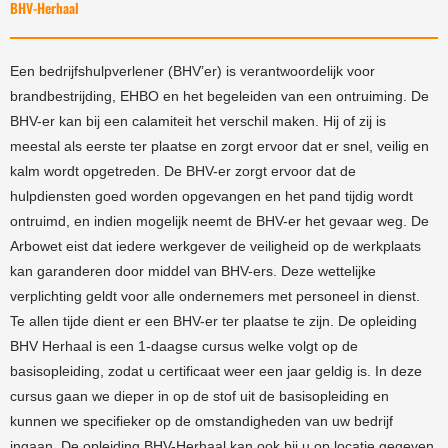
BHV-Herhaal
Een bedrijfshulpverlener (BHV’er) is verantwoordelijk voor
brandbestrijding, EHBO en het begeleiden van een ontruiming. De
BHV-er kan bij een calamiteit het verschil maken. Hij of zij is
meestal als eerste ter plaatse en zorgt ervoor dat er snel, veilig en
kalm wordt opgetreden. De BHV-er zorgt ervoor dat de
hulpdiensten goed worden opgevangen en het pand tijdig wordt
ontruimd, en indien mogelijk neemt de BHV-er het gevaar weg. De
Arbowet eist dat iedere werkgever de veiligheid op de werkplaats
kan garanderen door middel van BHV-ers. Deze wettelijke
verplichting geldt voor alle ondernemers met personeel in dienst.
Te allen tijde dient er een BHV-er ter plaatse te zijn. De opleiding
BHV Herhaal is een 1-daagse cursus welke volgt op de
basisopleiding, zodat u certificaat weer een jaar geldig is. In deze
cursus gaan we dieper in op de stof uit de basisopleiding en
kunnen we specifieker op de omstandigheden van uw bedrijf
ingaan. De opleiding BHV-Herhaal kan ook bij u op locatie gegeven