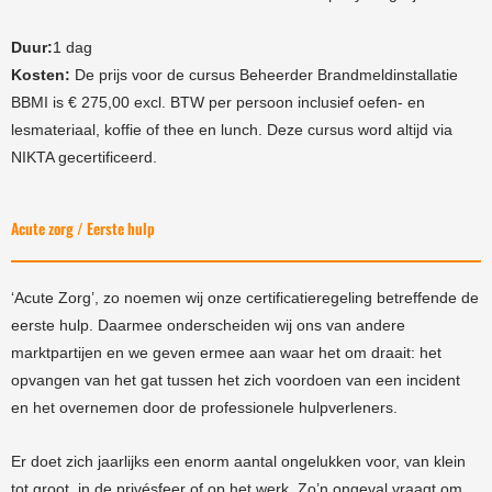
Duur:
1 dag
Kosten:
De prijs voor de cursus Beheerder Brandmeldinstallatie
BBMI is € 275,00 excl. BTW per persoon inclusief oefen- en
lesmateriaal, koffie of thee en lunch. Deze cursus word altijd via
NIKTA gecertificeerd.
Acute zorg / Eerste hulp
‘Acute Zorg’, zo noemen wij onze certificatieregeling betreffende de
eerste hulp. Daarmee onderscheiden wij ons van andere
marktpartijen en we geven ermee aan waar het om draait: het
opvangen van het gat tussen het zich voordoen van een incident
en het overnemen door de professionele hulpverleners.
Er doet zich jaarlijks een enorm aantal ongelukken voor, van klein
tot groot, in de privésfeer of op het werk. Zo’n ongeval vraagt om