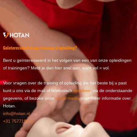
Geïnteresseerd in een training of opleiding?
Bent u geïnteresseerd in het volgen van een van onze opleidingen
of trainingen? Meld je dan hier snel aan, want vol = vol.
Voor vragen over de training of opleiding die het beste bij u past
kunt u ons via de mail of telefonisch
bereiken
, via de onderstaande
gegevens, of bezoek onze
social media
voor meer informatie over
Hotan.
info@hotan.nl
+31 757719173