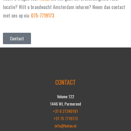
locatie? Wilt u brandwacht Amsterdam inhuren? Neem dan contact
met ons op via:
075-7719173
Contact
CONTACT
Volume 122
1446 WJ, Purmerend
+31 6 27340181
+31 75 7719173
info@hotan.nl