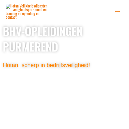
Ga
naar
de
inhoud
BHV-OPLEIDINGEN
PURMEREND
Hotan, scherp in bedrijfsveiligheid!