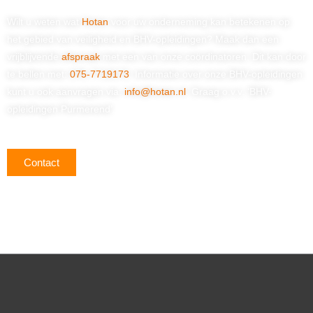
Wilt u weten wat
Hotan
voor uw onderneming kan betekenen op
het gebied van veiligheid en BHV-opleidingen? Maak dan een
vrijblijvende
afspraak
met een van onze coördinatoren. Dit kan door
te bellen met:
075-7719173
. Informatie over onze BHV-opleidingen
kunt u ook aanvragen via:
info@hotan.nl
. Graag o.v.v. ‘BHV-
opleidingen Purmerend’.
Contact